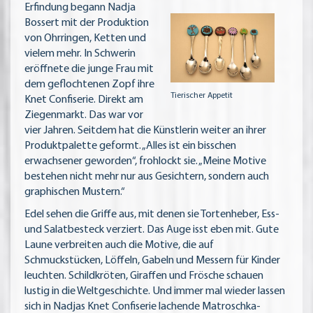
Erfindung begann Nadja
Bossert mit der Produktion
von Ohrringen, Ketten und
vielem mehr. In Schwerin
eröffnete die junge Frau mit
dem geflochtenen Zopf ihre
Tierischer Appetit
Knet Confiserie. Direkt am
Ziegenmarkt. Das war vor
vier Jahren. Seitdem hat die Künstlerin weiter an ihrer
Produktpalette geformt. „Alles ist ein bisschen
erwachsener geworden“, frohlockt sie. „Meine Motive
bestehen nicht mehr nur aus Gesichtern, sondern auch
graphischen Mustern.“
Edel sehen die Griffe aus, mit denen sie Tortenheber, Ess-
und Salatbesteck verziert. Das Auge isst eben mit. Gute
Laune verbreiten auch die Motive, die auf
Schmuckstücken, Löffeln, Gabeln und Messern für Kinder
leuchten. Schildkröten, Giraffen und Frösche schauen
lustig in die Weltgeschichte. Und immer mal wieder lassen
sich in Nadjas Knet Confiserie lachende Matroschka-