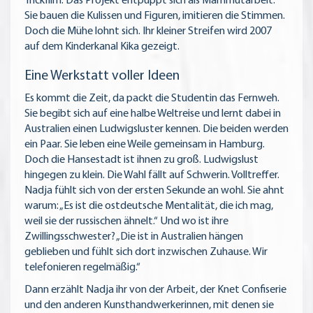
Trickfilm. Das Projekt entpuppt sich als Mammutarbeit.
Sie bauen die Kulissen und Figuren, imitieren die Stimmen.
Doch die Mühe lohnt sich. Ihr kleiner Streifen wird 2007
auf dem Kinderkanal Kika gezeigt.
Eine Werkstatt voller Ideen
Es kommt die Zeit, da packt die Studentin das Fernweh.
Sie begibt sich auf eine halbe Weltreise und lernt dabei in
Australien einen Ludwigsluster kennen. Die beiden werden
ein Paar. Sie leben eine Weile gemeinsam in Hamburg.
Doch die Hansestadt ist ihnen zu groß. Ludwigslust
hingegen zu klein. Die Wahl fällt auf Schwerin. Volltreffer.
Nadja fühlt sich von der ersten Sekunde an wohl. Sie ahnt
warum: „Es ist die ostdeutsche Mentalität, die ich mag,
weil sie der russischen ähnelt.“ Und wo ist ihre
Zwillingsschwester? „Die ist in Australien hängen
geblieben und fühlt sich dort inzwischen Zuhause. Wir
telefonieren regelmäßig.“
Dann erzählt Nadja ihr von der Arbeit, der Knet Confiserie
und den anderen Kunsthandwerkerinnen, mit denen sie