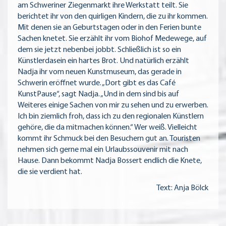
am Schweriner Ziegenmarkt ihre Werkstatt teilt. Sie
berichtet ihr von den quirligen Kindern, die zu ihr kommen.
Mit denen sie an Geburtstagen oder in den Ferien bunte
Sachen knetet. Sie erzählt ihr vom Biohof Medewege, auf
dem sie jetzt nebenbei jobbt. Schließlich ist so ein
Künstlerdasein ein hartes Brot. Und natürlich erzählt
Nadja ihr vom neuen Kunstmuseum, das gerade in
Schwerin eröffnet wurde. „Dort gibt es das Café
KunstPause“, sagt Nadja. „Und in dem sind bis auf
Weiteres einige Sachen von mir zu sehen und zu erwerben.
Ich bin ziemlich froh, dass ich zu den regionalen Künstlern
gehöre, die da mitmachen können.“ Wer weiß. Vielleicht
kommt ihr Schmuck bei den Besuchern gut an. Touristen
nehmen sich gerne mal ein Urlaubssouvenir mit nach
Hause. Dann bekommt Nadja Bossert endlich die Knete,
die sie verdient hat.
Text: Anja Bölck