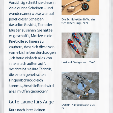
Vorsichtig schnitt sie diese in
viele dünne Scheiben – und
wundersamerweise war auf
jeder dieser Scheiben
Die Schildkrötenlöffel, ein
tierischer Hingucker.
dasselbe Gesicht, Tier oder
Muster zu sehen. Sie hatte
es geschafft, Motive in die
Knetrolle so hinein zu
zaubern, dass sich diese von
vorne bis hinten durchzogen.
„Ich baue einfach alles von
Lust auf Design zum Tee?
innen nach außen auf“,
beschreibt sie ihre Technik,
die einem genetischen
Fingerabdruck gleich
kommt. „Anschließend wird
alles im Ofen gebacken.“
Gute Laune fürs Auge
Design-Kaffeebesteck aus
Fimo
Kurz nach ihrer kleinen