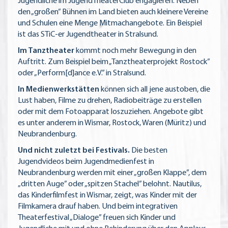
Jugendliche im JugendTheaterClub engagieren. Neben
den „großen” Bühnen im Land bieten auch kleinere Vereine
und Schulen eine Menge Mitmachangebote. Ein Beispiel
ist das STiC-er Jugendtheater in Stralsund.
Im Tanztheater
kommt noch mehr Bewegung in den
Auftritt. Zum Beispiel beim „Tanztheaterprojekt Rostock”
oder „Perform[d]ance e.V.” in Stralsund.
In Medienwerkstätten
können sich all jene austoben, die
Lust haben, Filme zu drehen, Radiobeiträge zu erstellen
oder mit dem Fotoapparat loszuziehen. Angebote gibt
es unter anderem in Wismar, Rostock, Waren (Müritz) und
Neubrandenburg.
Und nicht zuletzt bei Festivals.
Die besten
Jugendvideos beim Jugendmedienfest in
Neubrandenburg werden mit einer „großen Klappe”, dem
„dritten Auge” oder „spitzen Stachel” belohnt. Nautilus,
das Kinderfilmfest in Wismar, zeigt, was Kinder mit der
Filmkamera drauf haben. Und beim integrativen
Theaterfestival „Dialoge” freuen sich Kinder und