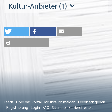
Kultur-Anbieter (1)
Feeds
Über das Portal
Missbrauch melden
Feedback geben
Registrierung
Login
FAQ
Sitemap
Barrierefreiheit