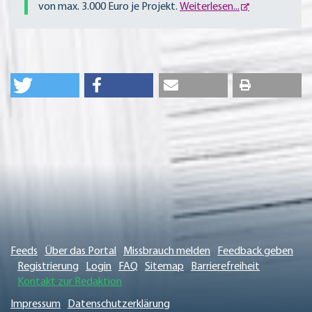
von max. 3.000 Euro je Projekt.
Weiterlesen...
Feeds
Über das Portal
Missbrauch melden
Feedback geben
Registrierung
Login
FAQ
Sitemap
Barrierefreiheit
Kontakt zur Redaktion
Impressum
Datenschutzerklärung