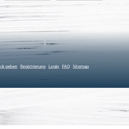
ck geben
Registrierung
Login
FAQ
Sitemap