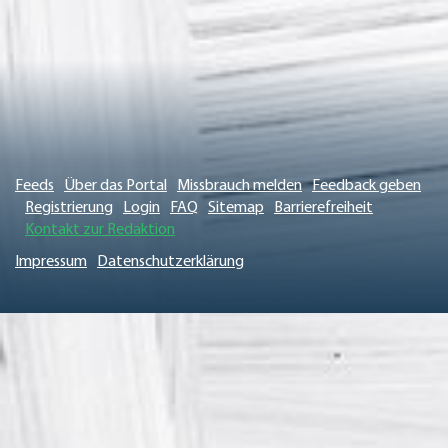
Feeds
Über das Portal
Missbrauch melden
Feedback geben
Registrierung
Login
FAQ
Sitemap
Barrierefreiheit
Kontakt zur Redaktion
Impressum
Datenschutzerklärung