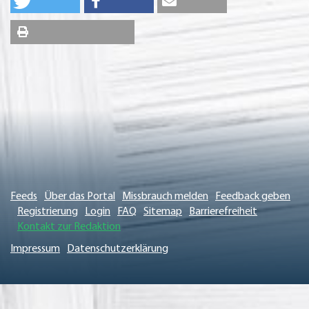
Feeds
Über das Portal
Missbrauch melden
Feedback geben
Registrierung
Login
FAQ
Sitemap
Barrierefreiheit
Kontakt zur Redaktion
Impressum
Datenschutzerklärung