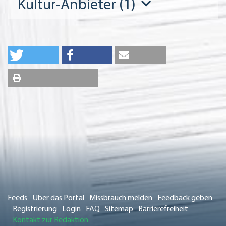
Kultur-Anbieter (1)
Feeds
Über das Portal
Missbrauch melden
Feedback geben
Registrierung
Login
FAQ
Sitemap
Barrierefreiheit
Kontakt zur Redaktion