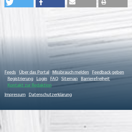
Feeds
Über das Portal
Missbrauch melden
Feedback geben
Registrierung
Login
FAQ
Sitemap
Barrierefreiheit
Kontakt zur Redaktion
Impressum
Datenschutzerklärung