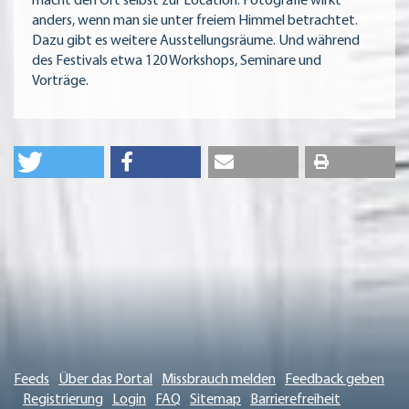
macht den Ort selbst zur Location. Fotografie wirkt
anders, wenn man sie unter freiem Himmel betrachtet.
Dazu gibt es weitere Ausstellungsräume. Und während
des Festivals etwa 120 Workshops, Seminare und
Vorträge.
Feeds
Über das Portal
Missbrauch melden
Feedback geben
Registrierung
Login
FAQ
Sitemap
Barrierefreiheit