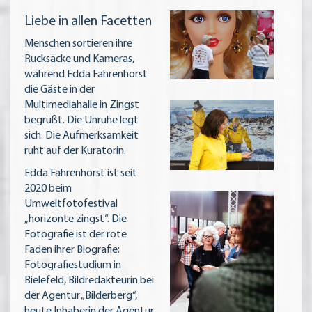
Liebe in allen Facetten
Menschen sortieren ihre
Rucksäcke und Kameras,
während Edda Fahrenhorst
die Gäste in der
Multimediahalle in Zingst
begrüßt. Die Unruhe legt
sich. Die Aufmerksamkeit
ruht auf der Kuratorin.
Edda Fahrenhorst ist seit
2020 beim
Umweltfotofestival
„horizonte zingst“. Die
Fotografie ist der rote
Faden ihrer Biografie:
Fotografiestudium in
Bielefeld, Bildredakteurin bei
der Agentur „Bilderberg“,
heute Inhaberin der Agentur