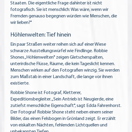
Staaten. Die eigentliche Frage dahinter ist nicht
fotografisch. Sie ist menschlich: Was wäre, wenn wir
Fremden genauso begegnen würden wie Menschen, die
wir lieben?"
Höhlenwelten: Tief hinein
Ein paar Straßen weiter reihen sich auf einer Wiese
schwarze Ausstellungswürfel wie Findlinge. Robbie
Shones „Höhlenwelten" zeigen Gletscherspalten,
unterirdische Flüsse, Räume, die kein Tageslicht kennen.
Menschen wirken auf den Fotografien winzig. Sie werden
zum Maßstab in einer Landschaft, die lange vor ihnen
existierte.
Robbie Shone ist Fotograf, Kletterer,
Expeditionsbegleiter. „Sein Antrieb ist Neugierde, eine
zutiefst menschliche Eigenschaft", sagt Edda Fahrenhorst.
Der Fotograf Robbie Shone steht neben einem seiner
Bilder, das einen Felsbogen in Grönland zeigt. Er erzählt
von eiskalten Nächten, fehlenden Lichtquellen und
unbekannten Tiefen.