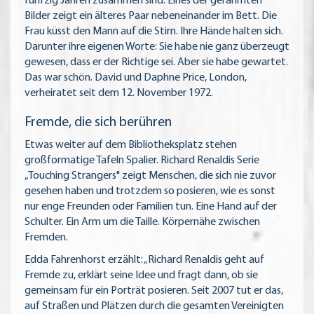
fünfzig Jahren zusammen sind. Eines der gerahmten
Bilder zeigt ein älteres Paar nebeneinander im Bett. Die
Frau küsst den Mann auf die Stirn. Ihre Hände halten sich.
Darunter ihre eigenen Worte: Sie habe nie ganz überzeugt
gewesen, dass er der Richtige sei. Aber sie habe gewartet.
Das war schön. David und Daphne Price, London,
verheiratet seit dem 12. November 1972.
Fremde, die sich berühren
Etwas weiter auf dem Bibliotheksplatz stehen
großformatige Tafeln Spalier. Richard Renaldis Serie
„Touching Strangers" zeigt Menschen, die sich nie zuvor
gesehen haben und trotzdem so posieren, wie es sonst
nur enge Freunden oder Familien tun. Eine Hand auf der
Schulter. Ein Arm um die Taille. Körpernähe zwischen
Fremden.
Edda Fahrenhorst erzählt: „Richard Renaldis geht auf
Fremde zu, erklärt seine Idee und fragt dann, ob sie
gemeinsam für ein Porträt posieren. Seit 2007 tut er das,
auf Straßen und Plätzen durch die gesamten Vereinigten