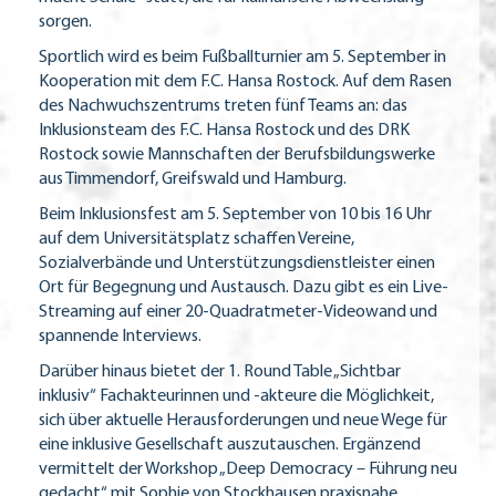
sorgen.
Sportlich wird es beim Fußballturnier am 5. September in
Kooperation mit dem F.C. Hansa Rostock. Auf dem Rasen
des Nachwuchszentrums treten fünf Teams an: das
Inklusionsteam des F.C. Hansa Rostock und des DRK
Rostock sowie Mannschaften der Berufsbildungswerke
aus Timmendorf, Greifswald und Hamburg.
Beim Inklusionsfest am 5. September von 10 bis 16 Uhr
auf dem Universitätsplatz schaffen Vereine,
Sozialverbände und Unterstützungsdienstleister einen
Ort für Begegnung und Austausch. Dazu gibt es ein Live-
Streaming auf einer 20-Quadratmeter-Videowand und
spannende Interviews.
Darüber hinaus bietet der 1. Round Table „Sichtbar
inklusiv“ Fachakteurinnen und -akteure die Möglichkeit,
sich über aktuelle Herausforderungen und neue Wege für
eine inklusive Gesellschaft auszutauschen. Ergänzend
vermittelt der Workshop „Deep Democracy – Führung neu
gedacht“ mit Sophie von Stockhausen praxisnahe