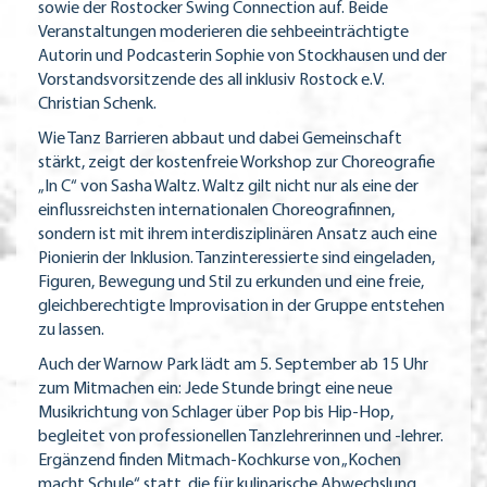
sowie der Rostocker Swing Connection auf. Beide
Veranstaltungen moderieren die sehbeeinträchtigte
Autorin und Podcasterin Sophie von Stockhausen und der
Vorstandsvorsitzende des all inklusiv Rostock e.V.
Christian Schenk.
Wie Tanz Barrieren abbaut und dabei Gemeinschaft
stärkt, zeigt der kostenfreie Workshop zur Choreografie
„In C“ von Sasha Waltz. Waltz gilt nicht nur als eine der
einflussreichsten internationalen Choreografinnen,
sondern ist mit ihrem interdisziplinären Ansatz auch eine
Pionierin der Inklusion. Tanzinteressierte sind eingeladen,
Figuren, Bewegung und Stil zu erkunden und eine freie,
gleichberechtigte Improvisation in der Gruppe entstehen
zu lassen.
Auch der Warnow Park lädt am 5. September ab 15 Uhr
zum Mitmachen ein: Jede Stunde bringt eine neue
Musikrichtung von Schlager über Pop bis Hip-Hop,
begleitet von professionellen Tanzlehrerinnen und -lehrer.
Ergänzend finden Mitmach-Kochkurse von „Kochen
macht Schule“ statt, die für kulinarische Abwechslung