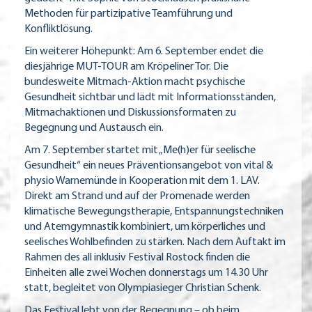
Methoden für partizipative Teamführung und
Konfliktlösung.
Ein weiterer Höhepunkt: Am 6. September endet die
diesjährige MUT-TOUR am Kröpeliner Tor. Die
bundesweite Mitmach-Aktion macht psychische
Gesundheit sichtbar und lädt mit Informationsständen,
Mitmachaktionen und Diskussionsformaten zu
Begegnung und Austausch ein.
Am 7. September startet mit „Me(h)er für seelische
Gesundheit“ ein neues Präventionsangebot von vital &
physio Warnemünde in Kooperation mit dem 1. LAV.
Direkt am Strand und auf der Promenade werden
klimatische Bewegungstherapie, Entspannungstechniken
und Atemgymnastik kombiniert, um körperliches und
seelisches Wohlbefinden zu stärken. Nach dem Auftakt im
Rahmen des all inklusiv Festival Rostock finden die
Einheiten alle zwei Wochen donnerstags um 14.30 Uhr
statt, begleitet von Olympiasieger Christian Schenk.
Das Festival lebt von der Begegnung – ob beim