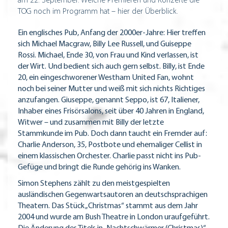
am 22. September. Welche Premieren und Konzerte die
TOG noch im Programm hat – hier der Überblick.
Ein englisches Pub, Anfang der 2000er-Jahre: Hier treffen
sich Michael Macgraw, Billy Lee Russell, und Guiseppe
Rossi. Michael, Ende 30, von Frau und Kind verlassen, ist
der Wirt. Und bedient sich auch gern selbst. Billy, ist Ende
20, ein eingeschworener Westham United Fan, wohnt
noch bei seiner Mutter und weiß mit sich nichts Richtiges
anzufangen. Giuseppe, genannt Seppo, ist 67, Italiener,
Inhaber eines Frisörsalons, seit über 40 Jahren in England,
Witwer – und zusammen mit Billy der letzte
Stammkunde im Pub. Doch dann taucht ein Fremder auf:
Charlie Anderson, 35, Postbote und ehemaliger Cellist in
einem klassischen Orchester. Charlie passt nicht ins Pub-
Gefüge und bringt die Runde gehörig ins Wanken.
Simon Stephens zählt zu den meistgespielten
ausländischen Gegenwartsautoren an deutschsprachigen
Theatern. Das Stück „Christmas“ stammt aus dem Jahr
2004 und wurde am Bush Theatre in London uraufgeführt.