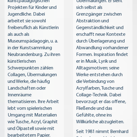
kunstpädagogischen
Übermalungen. Er sieht
Projekten für Kinder und
sich selbst als
Jugendliche. Dabei
Grenzgänger zwischen
arbeitet sie sowohl
Abstraktion und
freiberuflich als Künstlerin
Gegenständlichkeit und
als auch als
erschafft neue Kontexte
Museumspädagogin, u. a.
durch Überlagerung und
in der Kunstsammlung
Abwandlung vorhandener
Neubrandenburg. Zu ihren
Formen. Inspiration findet
künstlerischen
er in Musik, Lyrik und
Schwerpunkten zählen
Alltagsmotiven; seine
Collagen, Übermalungen
Werke entstehen durch
und Werke, die häufig
die Verbindung von
Landschaften oder
Acrylfarben, Tusche und
Innenräume
Collage-Technik. Dabei
thematisieren. Ihre Arbeit
bevorzugt er das offene,
lebt vom spielerischen
Fließende und das
Umgang mit Materialien
Gefühlte, ohne ins
wie Tusche, Acryl, Graphit
Willkürliche abzugleiten.
und Ölpastell sowie mit
Seit 1981 nimmt Bernhard
bearbeitetem Papier.