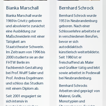
Bianka Marschall
Bernhard Schrock
Bianka Marschall wurde
Bernhard Schrock wurde
1969 in Crivitz geboren
1953 in Neubrandenburg
und absolvierte zunächst
geboren. Nach einer
eine Ausbildung zur
Schlosserlehre arbeitete er
Maßschneiderin mit einer
in verschiedenen Berufen,
Tätigkeit am
bevor er sich
Staatstheater Schwerin.
autodidaktisch
Im Zeitraum von 1996 bis
künstlerisch weiterbildete.
2000 studierte sie an der
Seit 1980 ist er
FHTW Berlin im
freischaffend als Maler
Fachbereich Gestaltung
und Grafiker tätig und lebt
bei Prof. Wulff Sailer und
sowie arbeitet in Podewall
Prof. Andrea Engelmann
bei Neubrandenburg.
und schloss das Studium
Bernhard Schrocks
mit einem Diplom ab.
Arbeiten sind geprägt von
Seit 2001 engagiert sie
Malerei, Grafik,
sich intensiv in
Monotypien und