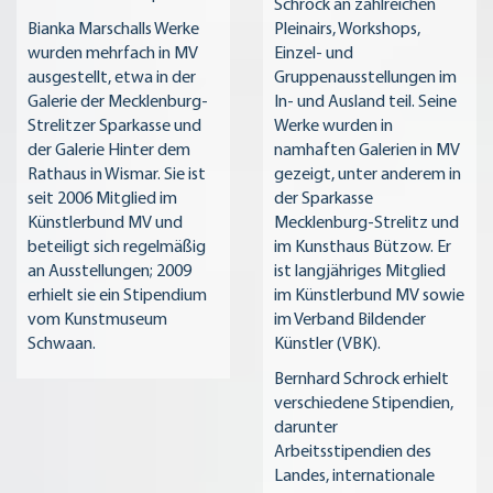
Schrock an zahlreichen
Bianka Marschalls Werke
Pleinairs, Workshops,
wurden mehrfach in MV
Einzel- und
ausgestellt, etwa in der
Gruppenausstellungen im
Galerie der Mecklenburg-
In- und Ausland teil. Seine
Strelitzer Sparkasse und
Werke wurden in
der Galerie Hinter dem
namhaften Galerien in MV
Rathaus in Wismar. Sie ist
gezeigt, unter anderem in
seit 2006 Mitglied im
der Sparkasse
Künstlerbund MV und
Mecklenburg-Strelitz und
beteiligt sich regelmäßig
im Kunsthaus Bützow. Er
an Ausstellungen; 2009
ist langjähriges Mitglied
erhielt sie ein Stipendium
im Künstlerbund MV sowie
vom Kunstmuseum
im Verband Bildender
Schwaan.
Künstler (VBK).
Bernhard Schrock erhielt
verschiedene Stipendien,
darunter
Arbeitsstipendien des
Landes, internationale