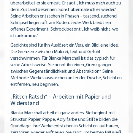
überarbeitet er sie erneut. Er sagt: „Ich muss mich auch zu
dem Zustand bekennen. Sonst übermale ich es wieder.“
Seine Arbeiten entstehen in Phasen – tastend, suchend.
Schnipsel liegen oft am Boden. Jedes Werk bleibt ein
offenes Experiment. Schrock betont: „Ich weiß nicht, wo
ich ankomme.“
Gedichte sind für ihn Auslöser: ein Vers, ein Bild, eine Idee.
Die Grenzen zwischen Malerei, Text und Gefühl
verschwimmen. Für Bianka Marschall ist das typisch für
seine Arbeitsweise. Sie nennt ihn einen „Grenzgänger
zwischen Gegenständlichkeit und Abstraktion“. Seine
Methode: Werke auswaschen unter der Dusche, Schichten
entfernen, neu beginnen.
„Ritsch Ratsch“ – Arbeiten mit Papier und
Widerstand
Bianka Marschall arbeitet ganz anders. Sie beginnt mit
Struktur. Papier, Pappe, Acrylfarbe und Stifte bilden die
Grundlage. Ihre Werke entstehen in Schichten: aufbauen,
zerstören, wieder aufbauen. Sie sagt: „Im besten Fall weiß