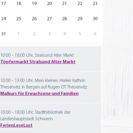
17
18
19
20
21
22
23
24
25
26
27
28
29
30
31
1
2
3
4
5
6
10:00 - 18:00 Uhr, Stralsund Alter Markt
Töpfermarkt Stralsund Alter Markt
10:00 - 13:00 Uhr, Mein kleines Atelier Kathrin
Thesenvitz in Bergen auf Rügen OT Thesenvitz
Malkurs für Erwachsene und Familien
10:00 - 18:00 Uhr, Stadtbibliothek der
Landeshauptstadt Schwerin
FerienLeseLust