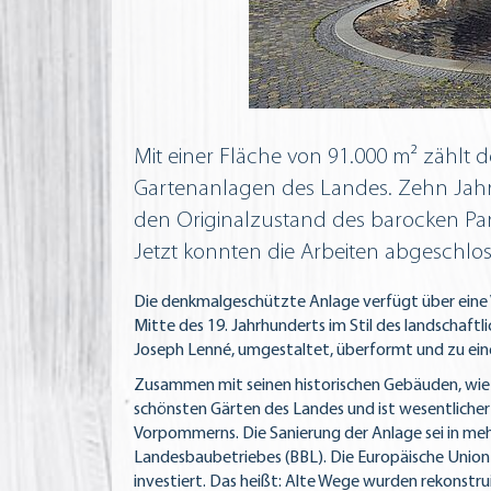
Mit einer Fläche von 91.000 m² zählt 
Gartenanlagen des Landes. Zehn Jahr
den Originalzustand des barocken Par
Jetzt konnten die Arbeiten abgeschlo
Die denkmalgeschützte Anlage verfügt über eine V
Mitte des 19. Jahrhunderts im Stil des landschaft
Joseph Lenné, umgestaltet, überformt und zu ein
Zusammen mit seinen historischen Gebäuden, wie 
schönsten Gärten des Landes und ist wesentlicher
Vorpommerns. Die Sanierung der Anlage sei in meh
Landesbaubetriebes (BBL). Die Europäische Union 
investiert. Das heißt: Alte Wege wurden rekonstru