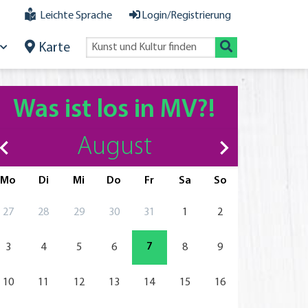
Leichte Sprache
Login/Registrierung
Karte
Was ist los in MV?!
August
Mo
Di
Mi
Do
Fr
Sa
So
27
28
29
30
31
1
2
7
3
4
5
6
8
9
10
11
12
13
14
15
16