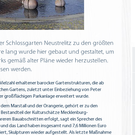
der Schlossgarten Neustrelitz zu den größten
e lang wurde hier gebaut und gestaltet, um
ks gemäß alter Pläne wieder herzustellen.
ssen werden.
ielzahl erhaltener barocker Gartenstrukturen, die ab
lichen Gartens, zuletzt unter Einbeziehung von Peter
er großflächigen Parkanlage erweitert wurde.
dem Marstall und der Orangerie, gehört er zu den
 Bestandteil der Kulturschätze Mecklenburg-
reren Bauabschnitten erfolgt, sagt ein Sprecher des
und das Land haben insgesamt rund 7,6 Millionen Euro
iert, Skulpturen wieder aufgestellt. Als letzte Maßnahme