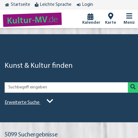
Startseite
Leichte Sprache
Login
.de
Kultur-MV
Kalender
Karte
Menü
Kunst & Kultur finden
Erweiterte Suche
5099
Suchergebnisse