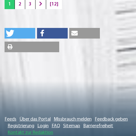
1
2
3
[12]
Feeds
Über das Portal
Missbrauch melden
Feedback geben
Registrierung
Login
FAQ
Sitemap
Barrierefreiheit
Kontakt zur Redaktion