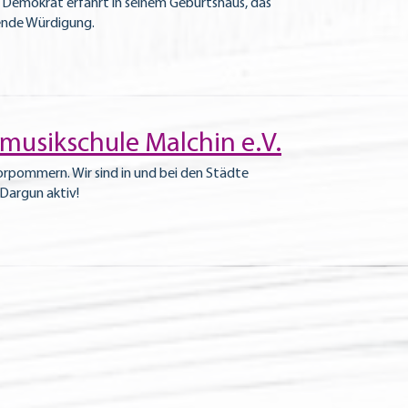
 Demokrat erfährt in seinem Geburtshaus, das
sende Würdigung.
lmusikschule Malchin e.V.
rpommern. Wir sind in und bei den Städte
Dargun aktiv!