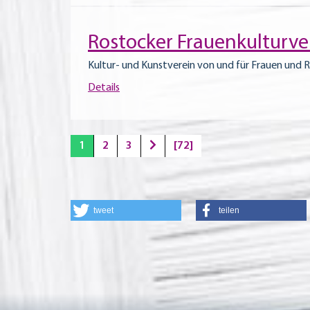
Rostocker Frauenkulturver
Kultur- und Kunstverein von und für Frauen und 
Details
1
2
3
[72]
tweet
teilen